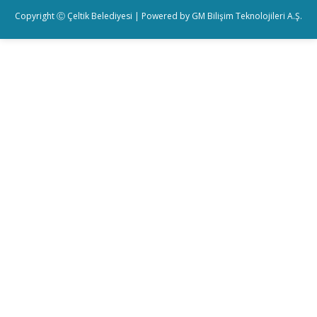
Copyright Ⓒ Çeltik Belediyesi | Powered by
GM Bilişim Teknolojileri A.Ş.