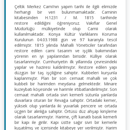
Çeltik Merkez Cami’nın yapım tarihi ile ilgili elimizde 
herhangi bir veri bulunmamaktadır. Caminin 
kitabesinden H.1231 / M. 1815 tarihinde 
restore edildiğini öğreniyoruz. Vakıflar Genel 
Müdürlüğü mülkiyetinde olup Camii olarak 
kullanılmaktadır. Konya Kültür Varlıklarını Koruma 
Kurulunun 04.03.1988 gün ve 97 kararıyla tescil 
edilmiştir. 1815 yılında Mahalli Yöneticiler tarafından 
restore edilen cami tasarım ve işçilik bakımından 
yörenin en iyi yapılarından birisidir. Külliye olarak 
tasarlanmıştır. Cumhuriyetin ilk yıllarında çevresindeki 
yapılar ve haziresi kaldırılmıştır. Restore edilen yapı 
düzgün bir taş işçiliğine sahiptir. Kubbeleri kurşunla 
kaplanmıştır. Plan bir son cemaat mahalli ve çok 
kubbeli bir harimden meydana gelmektedir. Minare 
kuzeybatı köşesinde ve harimle irtibatlandırılmıştır. Son 
cemaat mahalli ortada sivri kemerli sütunla yanlarda 
duvarlara oturan bir Revağa sahiptir. Ortadaki kemer, 
yüksek olup yanlarda iki yuvarlak pencere ve ortada 
üçgen bir alınlığa sahiptir. Örtüsü düz ahşap kirişleme 
olarak tasarlanmıştır. Harime, çift kanatlı basık kemerli 
bir kapı ile girilir. Kapı üstte sağır sivri bir kemerle 
kuşatılmış ve içerisinde kitabeye yer verilmiştir. Harim 