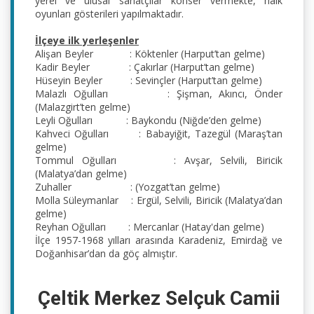
yerel ve ulusal sanatçılar konser vermekte, halk 
oyunları gösterileri yapılmaktadır.
İlçeye ilk yerleşenler
Alişan Beyler             : Köktenler (Harput’tan gelme)
Kadir Beyler              : Çakırlar (Harput’tan gelme)
Hüseyin Beyler          : Sevinçler (Harput’tan gelme)
Malazlı Oğulları         : Şişman, Akıncı, Önder 
(Malazgirt’ten gelme)
Leyli Oğulları            : Baykondu (Niğde’den gelme)
Kahveci Oğulları       : Babayiğit, Tazegül (Maraş’tan 
gelme)
Tommul Oğulları       : Avşar, Selvili, Biricik 
(Malatya’dan gelme)
Zuhaller                     : (Yozgat’tan gelme)
Molla Süleymanlar    : Ergül, Selvili, Biricik (Malatya’dan 
gelme)
Reyhan Oğulları        : Mercanlar (Hatay'dan gelme)
İlçe 1957-1968 yılları arasında Karadeniz, Emirdağ ve 
Doğanhisar’dan da göç almıştır.
Çeltik Merkez Selçuk Camii