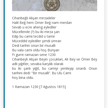
Cihanbeğli Alişan mirzadeler
Halil Beğ hem Ömer Beğ nam merdan
Sevab u ecre aheng eylediler
Mücellende (?) bu iki mirza şan
Edip bu camii tecdid ü tamir
Müceddid eylediler şimdi ümran
Dedi tarihin onun bir musalli
Bu vala cami oldu hoş Bünyan
Fi gurre ramazan sene 1230
Cihanbeyli Alişan Beyin çocukları, Ali Bey ve Ömer Bey 
adlı yiğitler, sevaba karşılık olarak
bu iki şanlı yiğit, bu camiyi yenileyip onardı. Onun 
tarihini dedi: “Bir musalli”. Bu Ulu Cami
hoş bina oldu.
1 Ramazan 1230 [7 Ağustos 1815]