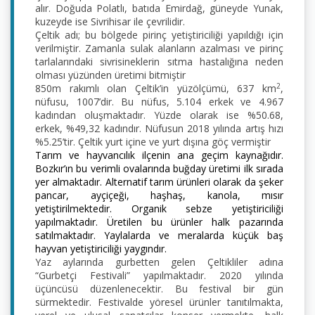
alır. Doğuda Polatlı, batıda Emirdağ, güneyde Yunak, 
kuzeyde ise Sivrihisar ile çevrilidir.
Çeltik adı; bu bölgede pirinç yetiştiriciliği yapıldığı için 
verilmiştir. Zamanla sulak alanların azalması ve pirinç 
tarlalarındaki sivrisineklerin sıtma hastalığına neden 
olması yüzünden üretimi bitmiştir
2
850m rakımlı olan Çeltik’in yüzölçümü, 637 km
, 
nüfusu, 1007’dir. Bu nüfus, 5.104 erkek ve 4.967 
kadından oluşmaktadır. Yüzde olarak ise %50.68, 
erkek, %49,32 kadındır. Nüfusun 2018 yılında artış hızı 
%5.25’tir. Çeltik yurt içine ve yurt dışına göç vermiştir
Tarım ve hayvancılık ilçenin ana geçim kaynağıdır. 
Bozkır’ın bu verimli ovalarında buğday üretimi ilk sırada 
yer almaktadır. Alternatif tarım ürünleri olarak da şeker 
pancar, ayçiçeği, haşhaş, kanola, mısır 
yetiştirilmektedir. Organik sebze yetiştiriciliği 
yapılmaktadır. Üretilen bu ürünler halk pazarında 
satılmaktadır. Yaylalarda ve meralarda küçük baş 
hayvan yetiştiriciliği yaygındır.
Yaz aylarında gurbetten gelen Çeltikliler adına 
“Gurbetçi Festivali” yapılmaktadır. 2020 yılında 
üçüncüsü düzenlenecektir. Bu festival bir gün 
sürmektedir. Festivalde yöresel ürünler tanıtılmakta, 