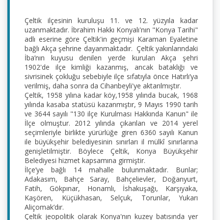
Çeltik ilçesinin kuruluşu 11. ve 12. yüzyıla kadar 
uzanmaktadır. İbrahim Hakkı Konyalı'nın "Konya Tarihi" 
adlı eserine göre Çeltik'in geçmişi Karaman Eyaletine 
bağlı Akça şehrine dayanmaktadır.  Çeltik yakınlarındaki 
İba’nın kuyusu denilen yerde kurulan Akça şehri 
1902'de ilçe kimliği kazanmış, ancak bataklığı ve 
sivrisinek çokluğu sebebiyle ilçe sıfatıyla önce Hatırlı’ya 
verilmiş, daha sonra da Cihanbeyli'ye aktarılmıştır.
Çeltik, 1958 yılına kadar köy,1958 yılında bucak, 1968 
yılında kasaba statüsü kazanmıştır, 9 Mayıs 1990 tarih 
ve 3644 sayılı "130 ilçe Kurulması Hakkında Kanun" ile 
İlçe olmuştur. 2012 yılında çıkarılan ve 2014 yerel 
seçimleriyle birlikte yürürlüğe giren 6360 sayılı Kanun 
ile büyükşehir belediyesinin sınırları il mülkî sınırlarına 
genişletilmiştir. Böylece Çeltik, Konya Büyükşehir 
Belediyesi hizmet kapsamına girmiştir.
İlçe’ye bağlı 14 mahalle bulunmaktadır. Bunlar; 
Adakasım, Bahçe Saray, Bahçelievler, Doğanyurt, 
Fatih, Gökpınar, Honamlı, İshakuşağı, Karşıyaka, 
Kaşören, Küçükhasan, Selçuk, Torunlar, Yukarı 
Aliçomak’dır.
Çeltik jeopolitik olarak Konya'nın kuzey batısında yer 