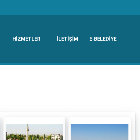
HİZMETLER
İLETİŞİM
E-BELEDİYE