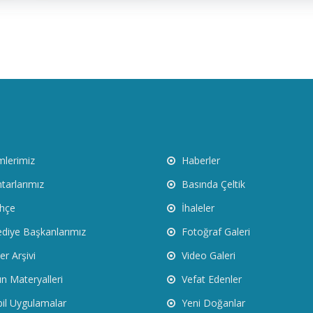
mlerimiz
Haberler
arlarımız
Basında Çeltik
hçe
İhaleler
diye Başkanlarımız
Fotoğraf Galeri
r Arşivi
Video Galeri
n Materyalleri
Vefat Edenler
l Uygulamalar
Yeni Doğanlar