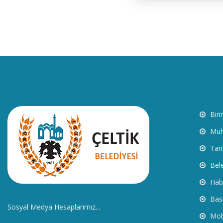
Biri
Muht
Tari
Bele
Habe
Bası
Sosyal Medya Hesaplarımız...
Mobi